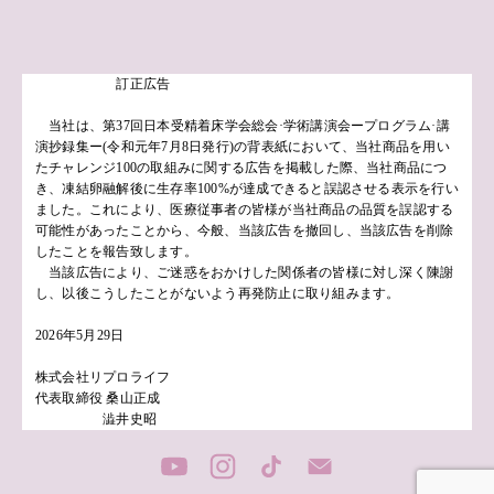
訂正広告
当社は、第37回日本受精着床学会総会·学術講演会ープログラム·講
演抄録集ー(令和元年7月8日発行)の背表紙において、当社商品を用い
たチャレンジ100の取組みに関する広告を掲載した際、当社商品につ
き、凍結卵融解後に生存率100%が達成できると誤認させる表示を行い
ました。これにより、医療従事者の皆様が当社商品の品質を誤認する
可能性があったことから、今般、当該広告を撤回し、当該広告を削除
したことを報告致します。
当該広告により、ご迷惑をおかけした関係者の皆様に対し深く陳謝
し、以後こうしたことがないよう再発防止に取り組みます。
2026年5月29日
株式会社リプロライフ
代表取締役 桑山正成
澁井史昭
EN
JP