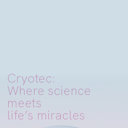
C
r
y
o
t
e
c
:
W
h
e
r
e
s
c
i
e
n
c
e
m
e
e
t
s
l
i
f
e
’
s
m
i
r
a
c
l
e
s